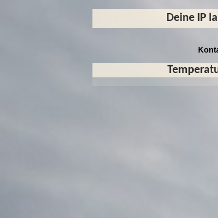
Deine IP l
Kont
Temperatu